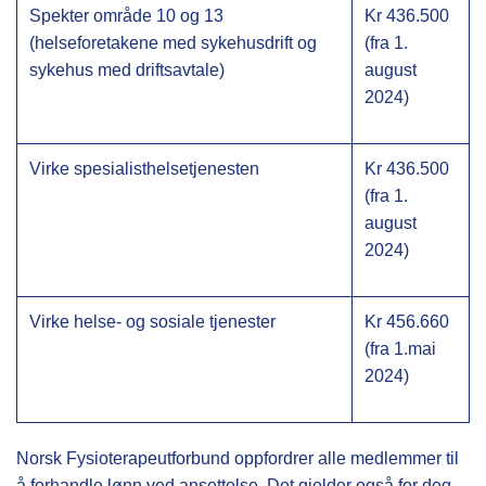
Spekter område 10 og 13
Kr 436.500
(helseforetakene med sykehusdrift og
(fra 1.
sykehus med driftsavtale)
august
2024)
Virke spesialisthelsetjenesten
Kr 436.500
(fra 1.
august
2024)
Virke helse- og sosiale tjenester
Kr 456.660
(fra 1.mai
2024)
Norsk Fysioterapeutforbund oppfordrer alle medlemmer til
å forhandle lønn ved ansettelse. Det gjelder også for deg