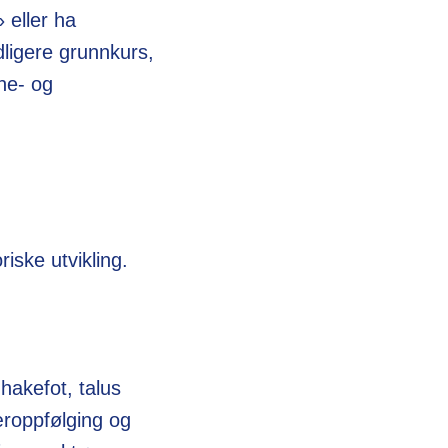
» eller ha
ligere grunnkurs,
rne- og
riske utvikling.
 hakefot, talus
æroppfølging og