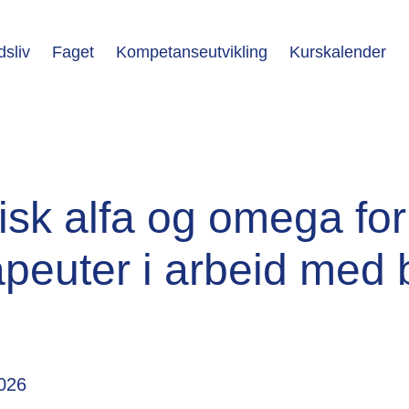
dsliv
Faget
Kompetanseutvikling
Kurskalender
isk alfa og omega for
apeuter i arbeid med
2026