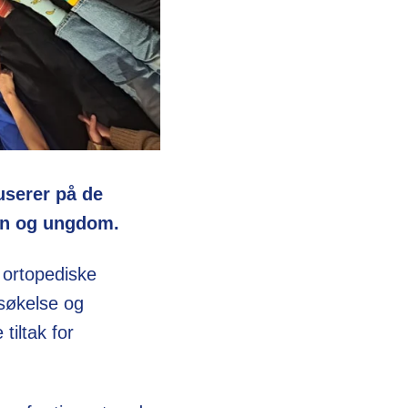
userer på de
arn og ungdom.
 ortopediske
søkelse og
tiltak for