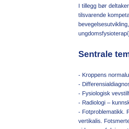
I tillegg bør deltak
tilsvarende kompeta
bevegelsesutvikling,
ungdomsfysioterap
Sentrale te
- Kroppens normalut
- Differensialdiagno
- Fysiologisk vevsti
- Radiologi – kunns
- Fotproblematikk. Fo
vertikalis. Fotsmer