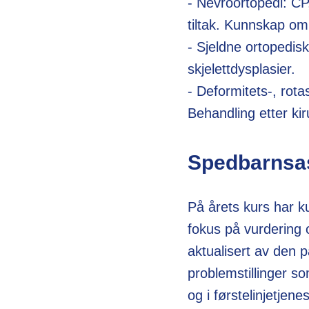
- Nevroortopedi: C
tiltak. Kunnskap o
- Sjeldne ortopedis
skjelettdysplasier.
- Deformitets-, rot
Behandling etter ki
Spedbarnsa
På årets kurs har k
fokus på vurdering 
aktualisert av den p
problemstillinger s
og i førstelinjetjene