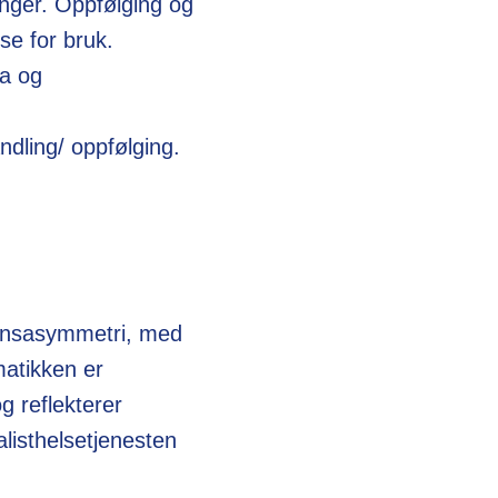
nger. Oppfølging og
lse for bruk.
ta og
dling/ oppfølging.
barnsasymmetri, med
matikken er
g reflekterer
listhelsetjenesten