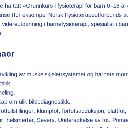
ere ha tatt «Grunnkurs i fysioterapi for barn 0–18 år
nse (for eksempel Norsk Fysioterapeutforbunds tid
 videreutdanning i barnefysioterapi, spesialist i ba
i).
maer
vikling av muskelskjelettsystemet og barnets moto
stikk.
lheling.
kap om ulik bildediagnostikk.
tfeilstillinger: klumpfot, forfotsadduksjon, plattfot,
ter: helsmerter, Severs. Undersøkelse av fot. Prim