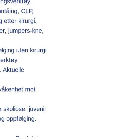
ggingsverktøy.
nntåing, CLP,
 etter kirurgi.
er, jumpers-kne,
lging uten kirurgi
verktøy.
. Aktuelle
årvåkenhet mot
skoliose, juvenil
og oppfølging.