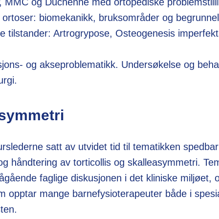
P, MMC og Duchenne med ortopediske problemstilli
m ortoser: biomekanikk, bruksområder og begrunne
ke tilstander: Artrogrypose, Osteogenesis imperfek
asjons- og akseproblematikk. Undersøkelse og behan
rurgi.
symmetri
urslederne satt av utvidet tid til tematikken sped
og håndtering av torticollis og skalleasymmetri. Te
ågående faglige diskusjonen i det kliniske miljøet, o
om opptar mange barnefysioterapeuter både i spesia
sten.