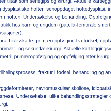
ter tiltak som seriegips og kirurgi. Aktuelle kartle
 dysplastiske hofter, senoppdaget hoftedysplasi, i
er i hoften. Undersøkelse og behandling. Oppfølging
atikk hos barn og ungdom (patella-femorale smert
uksasjoner).
brachialisskade: primæroppfølging fra fødsel, oppfø
 primær- og sekundærkirurgi. Aktuelle kartleggings
mmetri: primæroppfølging og oppfølging etter kirurgi
y.
tilhelingsprosess, fraktur i fødsel, behandling og 
r.
ggdeformiteter, nevromuskulær skoliose, idiopatisk 
isthese. Undersøkelse, ulike behandlingsstrategier 
urgi.