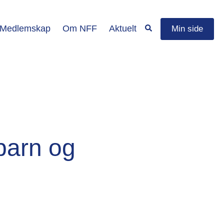
Medlemskap
Om NFF
Aktuelt
Min side
 barn og