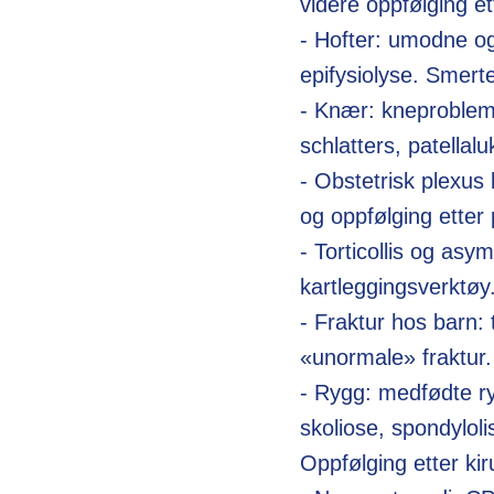
videre oppfølging et
- Hofter: umodne og
epifysiolyse. Smert
- Knær: kneproblem
schlatters, patellal
- Obstetrisk plexus 
og oppfølging etter
- Torticollis og asy
kartleggingsverktø
- Fraktur hos barn: 
«unormale» fraktu
- Rygg: medfødte ry
skoliose, spondylol
Oppfølging etter kir