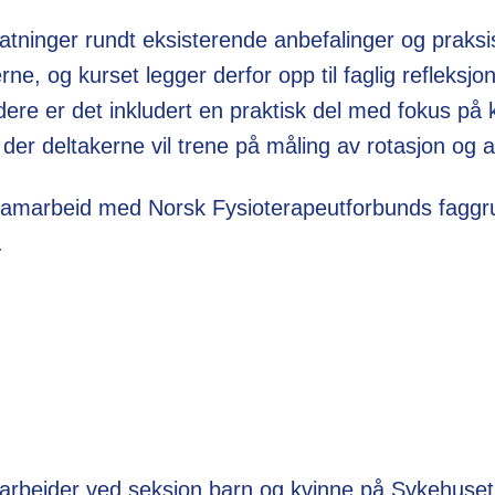
atninger rundt eksisterende anbefalinger og praksis
ne, og kurset legger derfor opp til faglig refleksjo
dere er det inkludert en praktisk del med fokus på k
der deltakerne vil trene på måling av rotasjon og a
i samarbeid med Norsk Fysioterapeutforbunds faggr
.
arbeider ved seksjon barn og kvinne på Sykehuset 