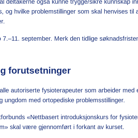
skal deltakerne også kunne trygge/sikre kunnskap in
es, og hvilke problemstillinger som skal henvises til
r.
o 7.–11. september. Merk den tidlige søknadsfriste
g forutsetninger
 alle autoriserte fysioterapeuter som arbeider med 
g ungdom med ortopediske problemsstillinger.
forbunds «Nettbasert introduksjonskurs for fysiote
» skal være gjennomført i forkant av kurset.