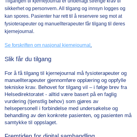
Tilgangen til kjernejournal er underlagt strenge krav til
sikkerhet og personvern. All
tilgang og innsyn logges og
kan spores. Pasienter har rett til å reservere seg mot at
fysioterapeuter og manuellterapeuter får tilgang til deres
kjernejournal.
Se forskriften om nasjonal kjernejournal
.
Slik får du tilgang
For å få tilgang til kjernejournal må fysioterapeuter og
manuellterapeuter gjennomføre opplæring og oppfylle
tekniske krav. Behovet for tilgang vil – i følge brev fra
Helsedirektoratet - alltid være basert på en faglig
vurdering (tjenstlig behov) som gjøres av
helsepersonell i forbindelse med undersøkelse og
behandling av den konkrete pasienten, og pasienten må
samtykke til oppslaget.
Fremtiden for digital samhandling