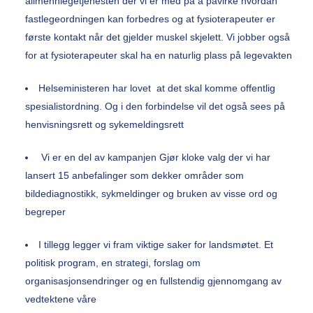
allmennlegetjenesten der vi er med på å påvirke hvordan
fastlegeordningen kan forbedres og at fysioterapeuter er
første kontakt når det gjelder muskel skjelett. Vi jobber også
for at fysioterapeuter skal ha en naturlig plass på legevakten
Helseministeren har lovet at det skal komme offentlig
spesialistordning. Og i den forbindelse vil det også sees på
henvisningsrett og sykemeldingsrett
Vi er en del av kampanjen Gjør kloke valg der vi har
lansert 15 anbefalinger som dekker områder som
bildediagnostikk, sykmeldinger og bruken av visse ord og
begreper
I tillegg legger vi fram viktige saker for landsmøtet. Et
politisk program, en strategi, forslag om
organisasjonsendringer og en fullstendig gjennomgang av
vedtektene våre