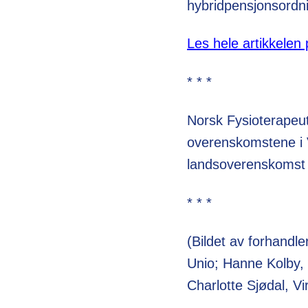
hybridpensjonsordn
Les hele artikkelen
* * *
Norsk Fysioterapeu
overenskomstene i V
landsoverenskomst f
* * *
(Bildet av forhandl
Unio; Hanne Kolby,
Charlotte Sjødal, Vir