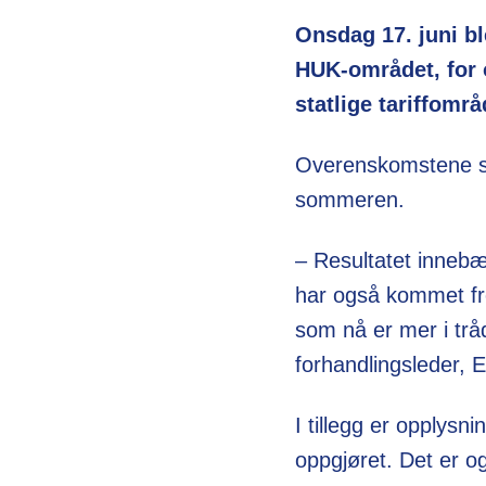
Onsdag 17. juni bl
HUK-området, for
statlige tariffomr
Overenskomstene som
sommeren.
– Resultatet innebæ
har også kommet frem
som nå er mer i tråd
forhandlingsleder, 
I tillegg er opplysn
oppgjøret. Det er o