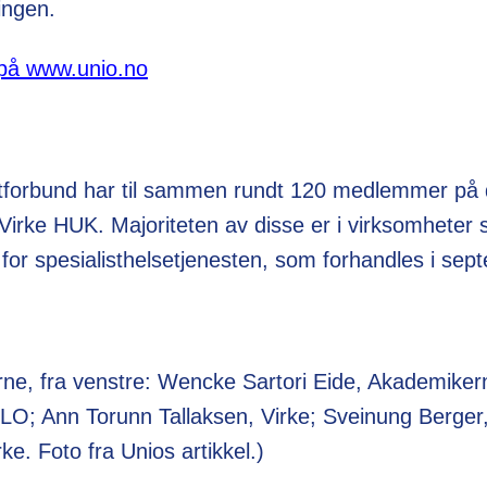
ingen.
 på www.unio.no
tforbund
har til sammen rundt 120 medlemmer på d
irke HUK. Majoriteten av disse er i virksomheter 
or spesialisthelsetjenesten, som forhandles i sep
erne, fra venstre: Wencke Sartori Eide, Akademikern
 LO; Ann Torunn Tallaksen, Virke; Sveinung Berge
ke. Foto fra Unios artikkel.)