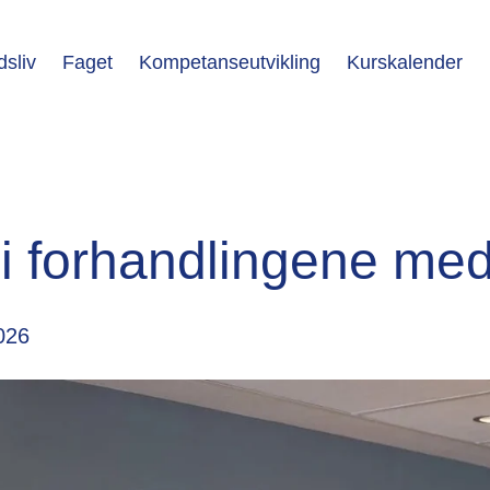
dsliv
Faget
Kompetanseutvikling
Kurskalender
 i forhandlingene med
2026