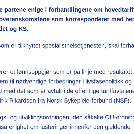
e partene enige i forhandlingene om hovedtarif
 overenskomstene som korresponderer med hen
ådet og KS.
 er tilknyttet spesialisthelsetjenesten, skal forha
rer et lønnsoppgjør som er på linje med resultatet 
 til nødvendige forbedringer i livsfasepolitikk og l
 med det som er avtalt i de offentlige tariffavtalen
Eirik Rikardsen fra Norsk Sykepleierforbund (NSF).
ings- og utviklingsordningen, den såkalte OU-ordnin
gså enighet om justeringer innenfor den gjeldende