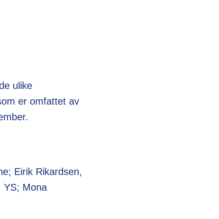
e ulike
som er omfattet av
tember.
e; Eirik Rikardsen,
r, YS; Mona