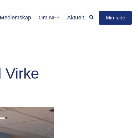
Medlemskap
Om NFF
Aktuelt
Min side
 Virke