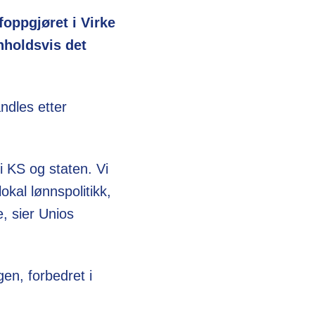
foppgjøret i Virke
holdsvis det
ndles etter
i KS og staten. Vi
okal lønnspolitikk,
e, sier Unios
gen, forbedret i